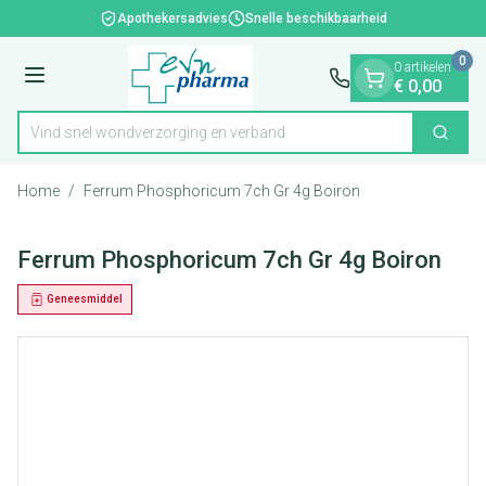
Dia 1 van 1
Ga naar de inhoud
Apothekersadvies
Snelle beschikbaarheid
0
0 artikelen
Menu
€ 0,00
Vind snel wondverzorging en verban
Zoek
Product, merk, categorie...
Home
/
Ferrum Phosphoricum 7ch Gr 4g Boiron
Ferrum Phosphoricum 7ch Gr 4g Boiron
Geneesmiddel