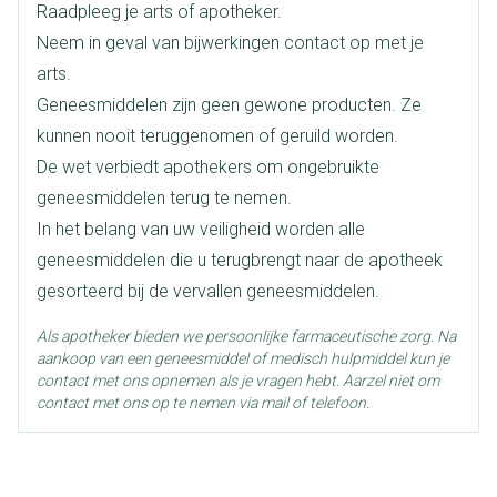
Raadpleeg je arts of apotheker.
Lengte
65 mm
Neem in geval van bijwerkingen contact op met je
arts.
Diepte
15 mm
Geneesmiddelen zijn geen gewone producten. Ze
kunnen nooit teruggenomen of geruild worden.
Hoeveelheid
De wet verbiedt apothekers om ongebruikte
4
Verpakking
geneesmiddelen terug te nemen.
In het belang van uw veiligheid worden alle
Behoud
Kamertemperatuur (15°C - 25°C)
geneesmiddelen die u terugbrengt naar de apotheek
gesorteerd bij de vervallen geneesmiddelen.
Als apotheker bieden we persoonlijke farmaceutische zorg. Na
aankoop van een geneesmiddel of medisch hulpmiddel kun je
contact met ons opnemen als je vragen hebt. Aarzel niet om
contact met ons op te nemen via mail of telefoon.