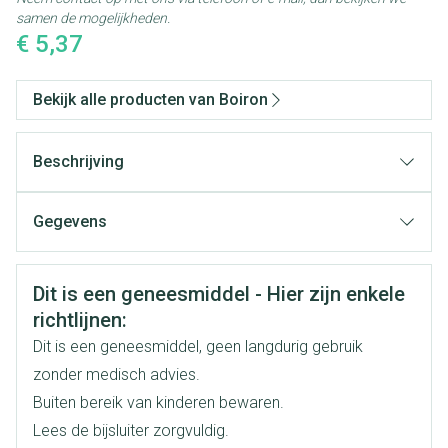
samen de mogelijkheden.
€ 5,37
Bekijk alle producten van Boiron
Beschrijving
Gegevens
CNK
3105566
Veiligheidsinformatie
Dit is een geneesmiddel - Hier zijn enkele
Organisaties
Boiron
richtlijnen:
Dit is een geneesmiddel, geen langdurig gebruik
Merken
Boiron
zonder medisch advies.
Buiten bereik van kinderen bewaren.
Breedte
20 mm
Lees de bijsluiter zorgvuldig.