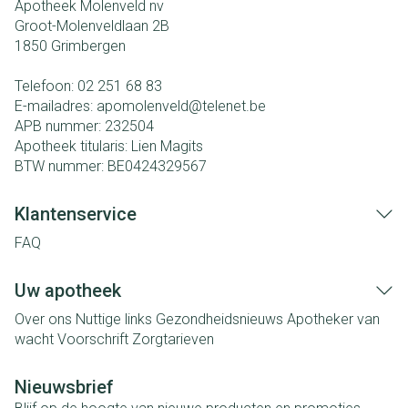
Apotheek Molenveld nv
Groot-Molenveldlaan 2B
1850
Grimbergen
Telefoon:
02 251 68 83
E-mailadres:
apomolenveld@
telenet.be
APB nummer:
232504
Apotheek titularis:
Lien Magits
BTW nummer:
BE0424329567
Klantenservice
FAQ
Uw apotheek
Over ons
Nuttige links
Gezondheidsnieuws
Apotheker van
wacht
Voorschrift
Zorgtarieven
Nieuwsbrief