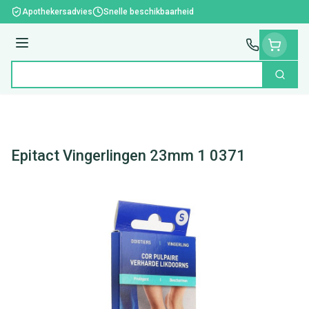
Ga naar de inhoud
Apothekersadvies
Snelle beschikbaarheid
Menu
Zoek
Product, merk, categorie...
Epitact Vingerlingen 23mm 1 0371