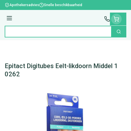
Ga naar de inhoud
Apothekersadvies
Snelle beschikbaarheid
Menu
Zoek
Product, merk, categorie...
Epitact Digitubes Eelt-likdoorn Middel 1
0262