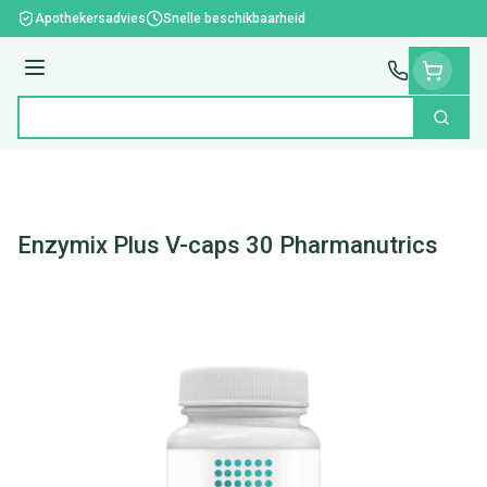
Ga naar de inhoud
Apothekersadvies
Snelle beschikbaarheid
Menu
Zoek
Product, merk, categorie...
Enzymix Plus V-caps 30 Pharmanutrics