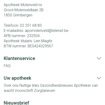
Apotheek Molenveld nv
Groot-Molenveldlaan 2B
1850
Grimbergen
Telefoon:
02 251 68 83
E-mailadres:
apomolenveld@
telenet.be
APB nummer:
232504
Apotheek titularis:
Lien Magits
BTW nummer:
BE0424329567
Klantenservice
FAQ
Uw apotheek
Over ons
Nuttige links
Gezondheidsnieuws
Apotheker van
wacht
Voorschrift
Zorgtarieven
Nieuwsbrief