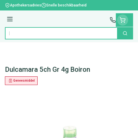
Ga naar de inhoud
Apothekersadvies
Snelle beschikbaarheid
Menu
Zoek
Product, merk, categorie...
Dulcamara 5ch Gr 4g Boiron
Geneesmiddel