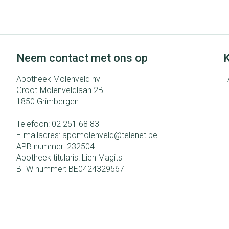
Eelt
Zuurstof
Eksteroog - lik
Ademhalingsst
Toon meer
Neem contact met ons op
K
Spieren en gew
Apotheek Molenveld nv
F
Specifiek voor
Naalden en spu
Groot-Molenveldlaan 2B
1850
Grimbergen
Lichaamsverzor
Spuiten
Infecties
Deodorant
Oplossing voor i
Telefoon:
02 251 68 83
E-mailadres:
apomolenveld@
telenet.be
Gezichtsverzor
Naalden
APB nummer:
232504
Luizen
Naalden voor in
Apotheek titularis:
Lien Magits
pennaalden
BTW nummer:
BE0424329567
Toon meer
Diagnostica
Haar
Pillendozen en