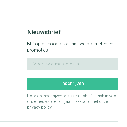
Bed
ng zon
Doorliggen - decubitis
ie
Urinewegen
Toon meer
Nieuwsbrief
id, spanning
Stoppen met roken
Blijf op de hoogte van nieuwe producten en
 en intieme
 Orthopedie -
Gezichtsreiniging -
Instrumenten
promoties
che verbanden
ontschminken
E-mail adres
 anticonceptie
Reinigingsmelk, - crème, -olie
Anti tumor middelen
en gel
n
Tonic - lotion
orging
Anesthesie
Inschrijven
Micellair water
t
Door op inschrijven te klikken, schrijft u zich in voor
Specifiek voor de ogen
onze nieuwsbrief en gaat u akkoord met onze
ie
Diverse geneesmiddelen
privacy policy
Toon meer
.