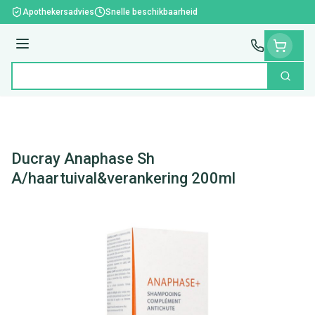
Ga naar de inhoud
Apothekersadvies
Snelle beschikbaarheid
Menu
Zoek
Product, merk, categorie...
Ducray Anaphase Sh
A/haartuival&verankering 200ml