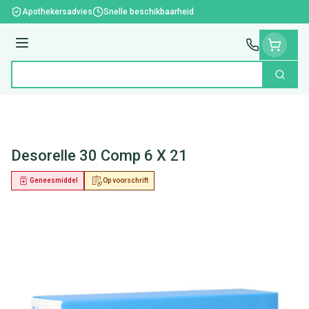
Ga naar de inhoud
Apothekersadvies
Snelle beschikbaarheid
Menu
Zoek
Product, merk, categorie...
Desorelle 30 Comp 6 X 21
Geneesmiddel
Op voorschrift