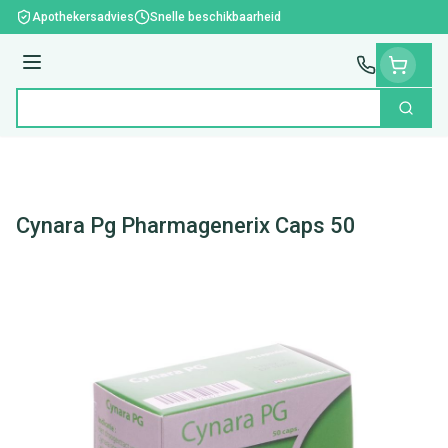
Ga naar de inhoud
Apothekersadvies
Snelle beschikbaarheid
Menu
Zoek
Product, merk, categorie...
Cynara Pg Pharmagenerix Caps 50