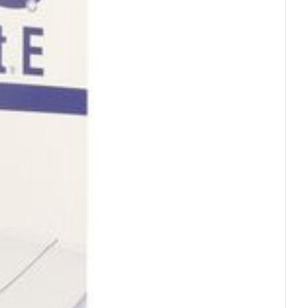
rende
Parfums en
geurproducten
CBD