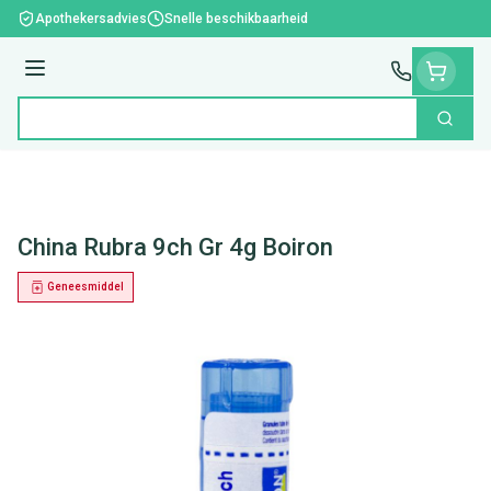
Ga naar de inhoud
Apothekersadvies
Snelle beschikbaarheid
Menu
Zoek
Product, merk, categorie...
China Rubra 9ch Gr 4g Boiron
Geneesmiddel