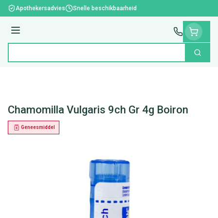
Ga naar de inhoud
Apothekersadvies
Snelle beschikbaarheid
Menu
Zoek
Product, merk, categorie...
Chamomilla Vulgaris 9ch Gr 4g Boiron
Geneesmiddel