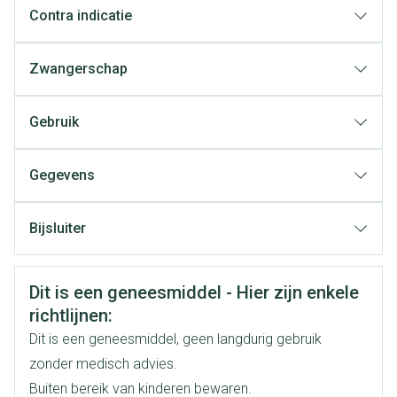
Contra indicatie
Zwangerschap
Gebruik
1 tablet, 1 x per dag
Gegevens
1/2 tablet, 2 x per dag
CNK
2582179
Bijsluiter
De tabletten dienen te worden doorgeslikt met een
Organisaties
Nederlands
Sandoz
Duits
Frans
hoeveelheid vloeistof
Veiligheidsinformatie
Dit is een geneesmiddel - Hier zijn enkele
Merken
Sandoz
richtlijnen:
Dit is een geneesmiddel, geen langdurig gebruik
Breedte
48 mm
zonder medisch advies.
Buiten bereik van kinderen bewaren.