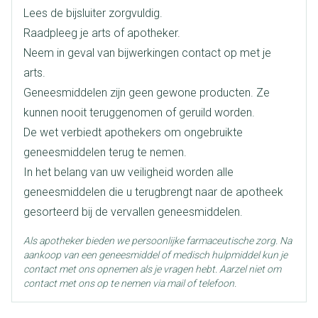
Lengte
104 mm
Lees de bijsluiter zorgvuldig.
Raadpleeg je arts of apotheker.
Diepte
45 mm
Neem in geval van bijwerkingen contact op met je
arts.
Hoeveelheid
100
Geneesmiddelen zijn geen gewone producten. Ze
Verpakking
kunnen nooit teruggenomen of geruild worden.
De wet verbiedt apothekers om ongebruikte
Actieve
cetirizine dihydrochloride
Ingrediënten
geneesmiddelen terug te nemen.
In het belang van uw veiligheid worden alle
Behoud
Kamertemperatuur (15°C - 25°C)
geneesmiddelen die u terugbrengt naar de apotheek
gesorteerd bij de vervallen geneesmiddelen.
Als apotheker bieden we persoonlijke farmaceutische zorg. Na
aankoop van een geneesmiddel of medisch hulpmiddel kun je
contact met ons opnemen als je vragen hebt. Aarzel niet om
contact met ons op te nemen via mail of telefoon.