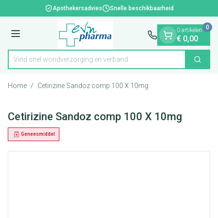
Dia 1 van 1
Ga naar de inhoud
Apothekersadvies
Snelle beschikbaarheid
0
0 artikelen
Menu
€ 0,00
Vind snel wondverzorging en verband
Zoek
Product, merk, categorie...
Home
/
Cetirizine Sandoz comp 100 X 10mg
Cetirizine Sandoz comp 100 X 10mg
Geneesmiddel