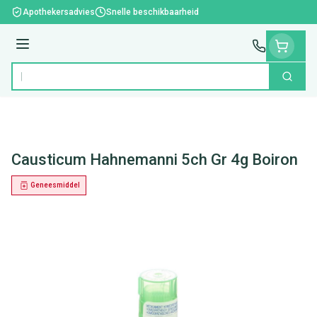
Ga naar de inhoud
Apothekersadvies
Snelle beschikbaarheid
Menu
Zoek
Product, merk, categorie...
Causticum Hahnemanni 5ch Gr 4g Boiron
Geneesmiddel