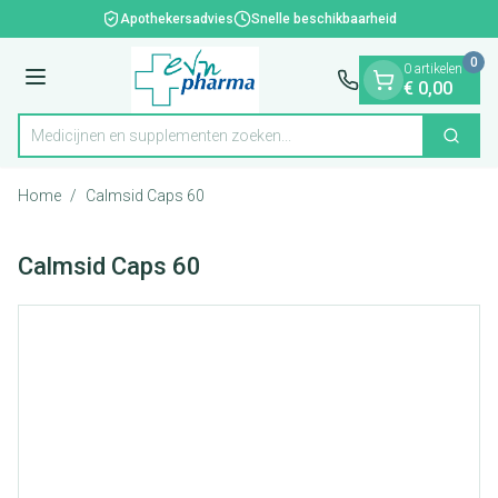
Dia 1 van 1
Ga naar de inhoud
Apothekersadvies
Snelle beschikbaarheid
0
0 artikelen
Menu
€ 0,00
Medicijnen en supplementen zoeken...
Zoek
Product, merk, categorie...
Home
/
Calmsid Caps 60
Calmsid Caps 60