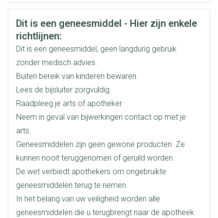
CNK
3100898
Veiligheidsinformatie
Dit is een geneesmiddel - Hier zijn enkele
Organisaties
Boiron
richtlijnen:
Dit is een geneesmiddel, geen langdurig gebruik
Merken
Boiron
zonder medisch advies.
Buiten bereik van kinderen bewaren.
Breedte
17 mm
Lees de bijsluiter zorgvuldig.
Raadpleeg je arts of apotheker.
Lengte
66 mm
Neem in geval van bijwerkingen contact op met je
arts.
Diepte
15 mm
Geneesmiddelen zijn geen gewone producten. Ze
kunnen nooit teruggenomen of geruild worden.
Hoeveelheid
De wet verbiedt apothekers om ongebruikte
4
Verpakking
geneesmiddelen terug te nemen.
In het belang van uw veiligheid worden alle
Behoud
Kamertemperatuur (15°C - 25°C)
geneesmiddelen die u terugbrengt naar de apotheek