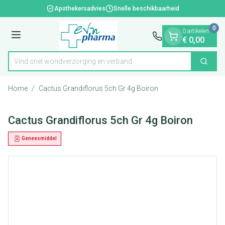
Dia 1 van 1
Ga naar de inhoud
Apothekersadvies
Snelle beschikbaarheid
0
0 artikelen
Menu
€ 0,00
Vind snel wondverzorging en verband
Zoek
Product, merk, categorie...
Home
/
Cactus Grandiflorus 5ch Gr 4g Boiron
Cactus Grandiflorus 5ch Gr 4g Boiron
Geneesmiddel