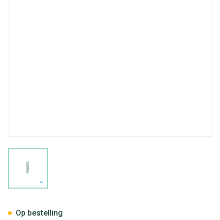
View larger image
Cactus Grandiflorus 5ch Gr 4g
Op bestelling