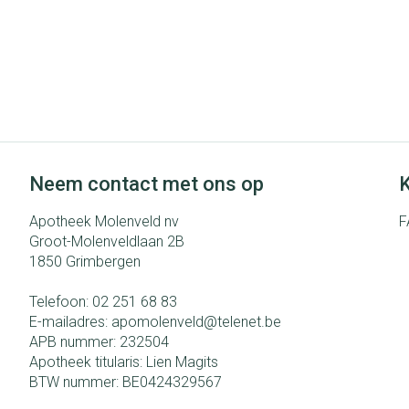
Neem contact met ons op
K
Apotheek Molenveld nv
F
Groot-Molenveldlaan 2B
1850
Grimbergen
Telefoon:
02 251 68 83
E-mailadres:
apomolenveld@
telenet.be
APB nummer:
232504
Apotheek titularis:
Lien Magits
BTW nummer:
BE0424329567