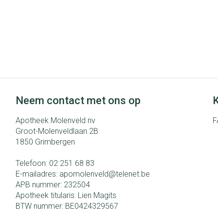
Neem contact met ons op
K
Apotheek Molenveld nv
F
Groot-Molenveldlaan 2B
1850
Grimbergen
Telefoon:
02 251 68 83
E-mailadres:
apomolenveld@
telenet.be
APB nummer:
232504
Apotheek titularis:
Lien Magits
BTW nummer:
BE0424329567