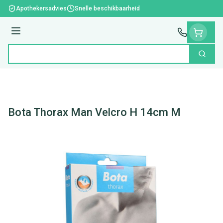
Ga naar de inhoud
Apothekersadvies
Snelle beschikbaarheid
Menu
Zoek
Product, merk, categorie...
Bota Thorax Man Velcro H 14cm M