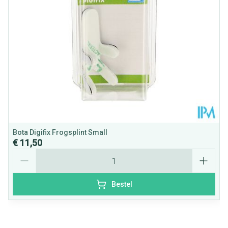
Verpakking
Behoud
Kamertemperatuur (15°C - 25°C)
Bota Digifix Frogsplint Small
€ 11,50
Aantal
Bestel