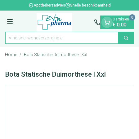
Dia 1 van 1
Ga naar de inhoud
Apothekersadvies
Snelle beschikbaarheid
0
0 artikelen
Menu
€ 0,00
Vind snel wondverz
Zoek
Product, merk, categorie...
Home
/
Bota Statische Duimorthese l Xxl
Bota Statische Duimorthese l Xxl