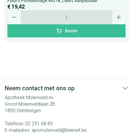
Futuro Polsbandage 46378, Zwart, Aanpasbaar
€ 19,42
Aantal
Bestel
Neem contact met ons op
Apotheek Molenveld nv
Groot-Molenveldlaan 2B
1850
Grimbergen
Telefoon:
02 251 68 83
E-mailadres:
apomolenveld@
telenet.be