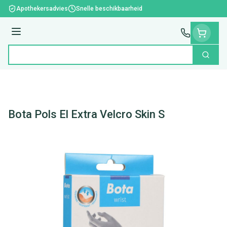
Ga naar de inhoud
Apothekersadvies
Snelle beschikbaarheid
Menu
Zoek
Product, merk, categorie...
Bota Pols El Extra Velcro Skin S