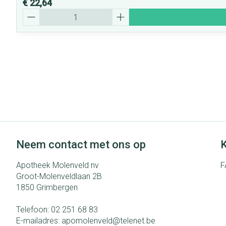
€ 22,64
Aantal
Neem contact met ons op
K
Apotheek Molenveld nv
F
Groot-Molenveldlaan 2B
1850
Grimbergen
Telefoon:
02 251 68 83
E-mailadres:
apomolenveld@
telenet.be