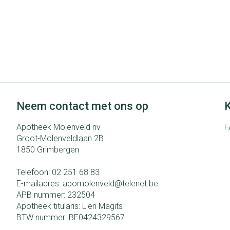
Neem contact met ons op
K
Apotheek Molenveld nv
F
Groot-Molenveldlaan 2B
1850
Grimbergen
Telefoon:
02 251 68 83
E-mailadres:
apomolenveld@
telenet.be
APB nummer:
232504
Apotheek titularis:
Lien Magits
BTW nummer:
BE0424329567