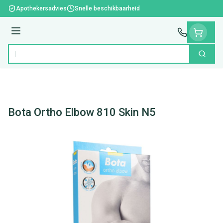
Ga naar de inhoud
Apothekersadvies
Snelle beschikbaarheid
Menu
Zoek
Product, merk, categorie...
Bota Ortho Elbow 810 Skin N5