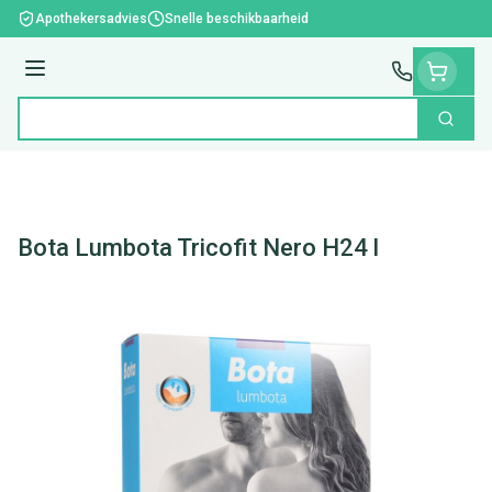
Ga naar de inhoud
Apothekersadvies
Snelle beschikbaarheid
Menu
Zoek
Product, merk, categorie...
Bota Lumbota Tricofit Nero H24 l