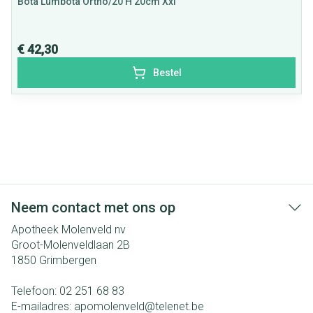
Bota Lumbota Ortho/20 H 20cm Xxl
€ 42,30
Bestel
Neem contact met ons op
Apotheek Molenveld nv
Groot-Molenveldlaan 2B
1850
Grimbergen
Telefoon:
02 251 68 83
E-mailadres:
apomolenveld@
telenet.be