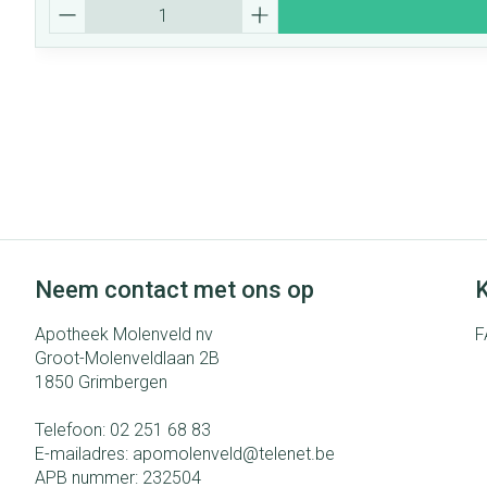
Aantal
Neem contact met ons op
K
Apotheek Molenveld nv
F
Groot-Molenveldlaan 2B
1850
Grimbergen
Telefoon:
02 251 68 83
E-mailadres:
apomolenveld@
telenet.be
APB nummer:
232504