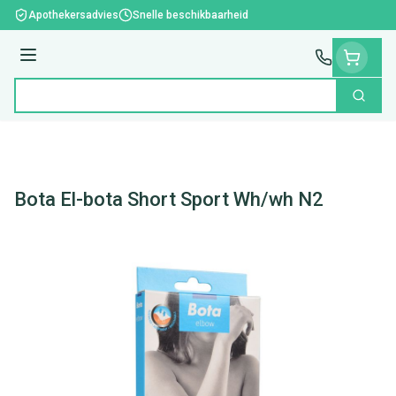
Ga naar de inhoud
Apothekersadvies
Snelle beschikbaarheid
Menu
Zoek
Product, merk, categorie...
Bota El-bota Short Sport Wh/wh N2