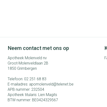
Neem contact met ons op
K
Apotheek Molenveld nv
F
Groot-Molenveldlaan 2B
1850
Grimbergen
Telefoon:
02 251 68 83
E-mailadres:
apomolenveld@
telenet.be
APB nummer:
232504
Apotheek titularis:
Lien Magits
BTW nummer:
BE0424329567