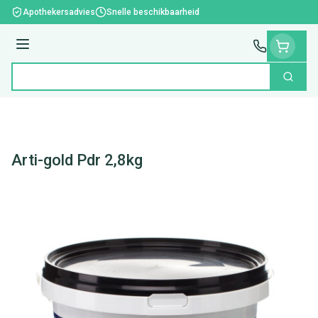
Ga naar de inhoud
Apothekersadvies
Snelle beschikbaarheid
Menu
Zoek
Product, merk, categorie...
Arti-gold Pdr 2,8kg