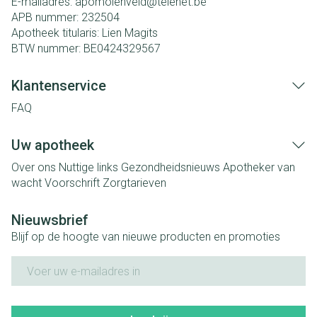
E-mailadres:
apomolenveld@
telenet.be
APB nummer:
232504
Apotheek titularis:
Lien Magits
BTW nummer:
BE0424329567
Klantenservice
FAQ
Uw apotheek
Over ons
Nuttige links
Gezondheidsnieuws
Apotheker van
wacht
Voorschrift
Zorgtarieven
Nieuwsbrief
Blijf op de hoogte van nieuwe producten en promoties
E-mail adres