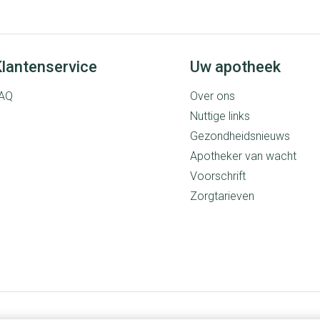
Mondmaskers
rging
Supplementen
Insectenwe
middelen
lantenservice
Uw apotheek
ssen
AQ
Over ons
 geïrriteerde
Nuttige links
Gezondheidsnieuws
Apotheker van wacht
Voorschrift
Zorgtarieven
Zelfbruiner
Scheren