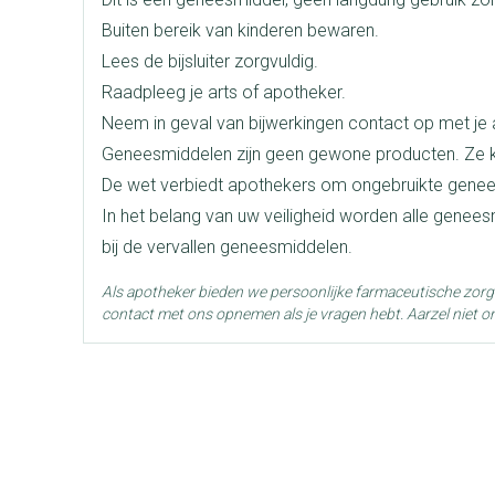
len
pray
Kalk- en schimmelnagels
Teststrips en naalden
Lippen
Stomaplaatj
Buiten bereik van kinderen bewaren.
oires
Merken
Boiron
Nagelbijten
Overige diabetes producten
Zonnebank
Accessoires
Lees de bijsluiter zorgvuldig.
Raadpleeg je arts of apotheker.
doorn
Nagelversterkend
Naalden voor insulinespuiten
Voorbereidi
elsel
Hormonaal stelsel
Gynaecolog
Breedte
17 mm
Neem in geval van bijwerkingen contact op met je a
Toon meer
Toon meer
Toon meer
Geneesmiddelen zijn geen gewone producten. Ze k
Lengte
61 mm
De wet verbiedt apothekers om ongebruikte genee
richten
Zenuwstelsel
Slapelooshe
en stress
In het belang van uw veiligheid worden alle genee
 mannen
iten
Make-up
Sondes, baxters en
Seksualiteit
Bandages en
Diepte
15 mm
bij de vervallen geneesmiddelen.
catheters
hygiene
orthopedis
ging
Make-up penselen en
Als apotheker bieden we persoonlijke farmaceutische zor
Sondes
Condooms en
Buik
Immuniteit
Allergie
gebruiksvoorwerpen
Hoeveelheid
njectie
4
contact met ons opnemen als je vragen hebt. Aarzel niet o
Verpakking
Accessoires voor sondes
Intiem welzij
Arm
Eyeliner - oogpotlood
ging
Baxters
Intieme verz
Elleboog
Mascara
Acne
Oor
Behoud
Kamertemperatuur (15°C -
sulinepen -
Catheters
Massage
Enkel en voe
Oogschaduw
Toon meer
Toon meer
Toon meer
Afslanken
Homeopath