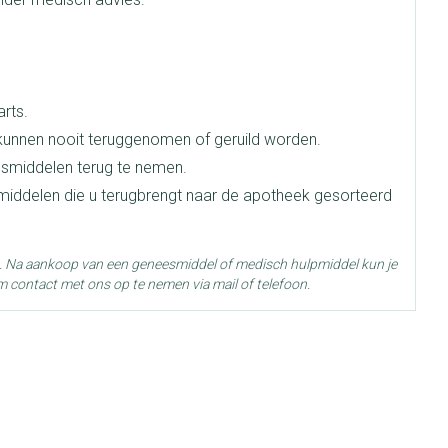
e
Badkamer
Bed
ng zon
Doorliggen - decubitis
ie
Urinewegen
rts.
Toon meer
unnen nooit teruggenomen of geruild worden.
smiddelen terug te nemen.
id, spanning
Stoppen met roken
smiddelen die u terugbrengt naar de apotheek gesorteerd
 en intieme
 Orthopedie -
Gezichtsreiniging -
Instrumenten
che verbanden
ontschminken
g. Na aankoop van een geneesmiddel of medisch hulpmiddel kun je
 anticonceptie
Reinigingsmelk, - crème, -olie
Anti tumor middelen
m contact met ons op te nemen via mail of telefoon.
en gel
n
Tonic - lotion
orging
Anesthesie
 25°C)
Micellair water
t
Specifiek voor de ogen
ie
Diverse geneesmiddelen
Toon meer