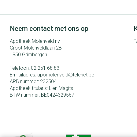
Haar
Pillendozen en
Gezichtsverzo
accessoires
Neem contact met ons op
K
Pigmentstoorni
Apotheek Molenveld nv
F
Gevoelige huid -
Groot-Molenveldlaan 2B
huid
1850
Grimbergen
Gemengde huid
Telefoon:
02 251 68 83
Doffe huid
E-mailadres:
apomolenveld@
telenet.be
Toon meer
APB nummer:
232504
Apotheek titularis:
Lien Magits
BTW nummer:
BE0424329567
Snurken