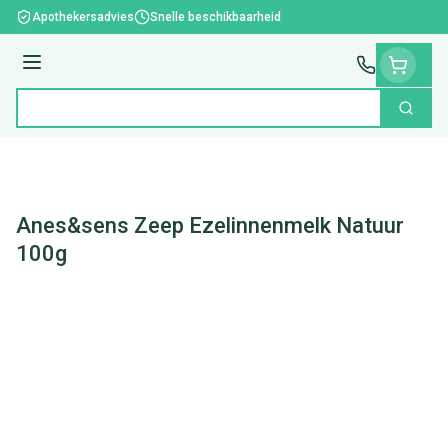
Ga naar de inhoud
Apothekersadvies
Snelle beschikbaarheid
Menu
Zoek
Product, merk, categorie...
Anes&sens Zeep Ezelinnenmelk Natuur
100g