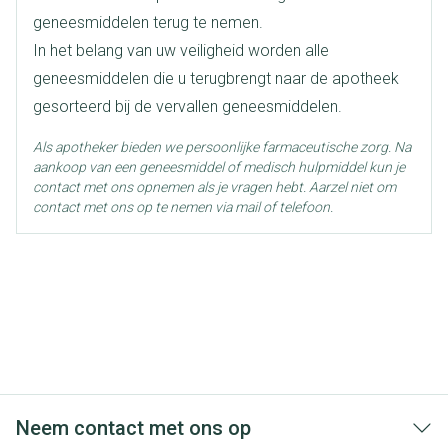
amoxicilline, clavulanaat kalium
Ingrediënten
geneesmiddelen terug te nemen.
In het belang van uw veiligheid worden alle
Behoud
Kamertemperatuur (15°C - 25°C)
geneesmiddelen die u terugbrengt naar de apotheek
gesorteerd bij de vervallen geneesmiddelen.
Als apotheker bieden we persoonlijke farmaceutische zorg. Na
aankoop van een geneesmiddel of medisch hulpmiddel kun je
contact met ons opnemen als je vragen hebt. Aarzel niet om
contact met ons op te nemen via mail of telefoon.
Neem contact met ons op