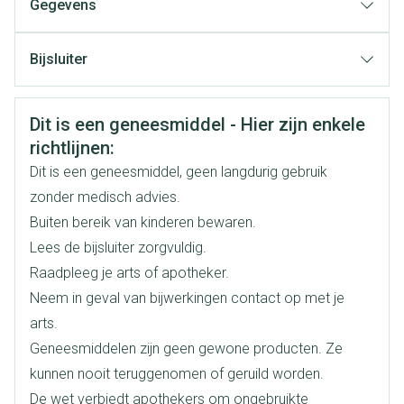
Gegevens
Dosisaanpassingen zijn aangewezen bij patiënten met
CNK
1645241
nierinsufficiëntie
Bijsluiter
12 uur interval tussen de innames respecteren
Organisaties
Nederlands
Sandoz
Duits
Frans
Bij het begin van de maaltijd om mogelijke gastro-
Veiligheidsinformatie
Dit is een geneesmiddel - Hier zijn enkele
Merken
Sandoz
intestinale ongemakken te verminderen
richtlijnen:
De tabletten ongekauwd inslikken, met vloeistof
Dit is een geneesmiddel, geen langdurig gebruik
Breedte
68 mm
zonder medisch advies.
Buiten bereik van kinderen bewaren.
Lengte
93 mm
Lees de bijsluiter zorgvuldig.
Raadpleeg je arts of apotheker.
Diepte
31 mm
Neem in geval van bijwerkingen contact op met je
arts.
Hoeveelheid
10
Geneesmiddelen zijn geen gewone producten. Ze
Verpakking
kunnen nooit teruggenomen of geruild worden.
De wet verbiedt apothekers om ongebruikte
Actieve