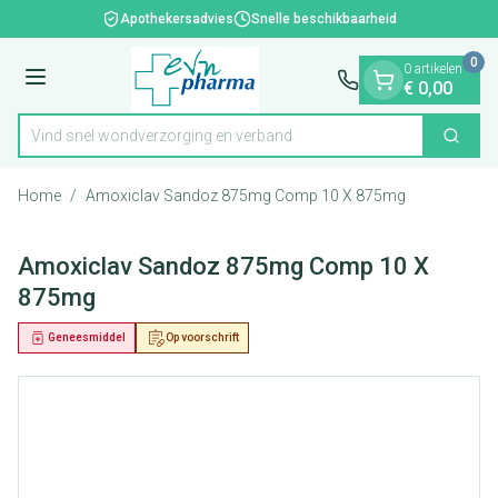
Dia 1 van 1
Ga naar de inhoud
Apothekersadvies
Snelle beschikbaarheid
0
0 artikelen
Menu
€ 0,00
Vind snel wondverzorging en verband
Zoek
Product, merk, categorie...
Home
/
Amoxiclav Sandoz 875mg Comp 10 X 875mg
Amoxiclav Sandoz 875mg Comp 10 X
875mg
Geneesmiddel
Op voorschrift