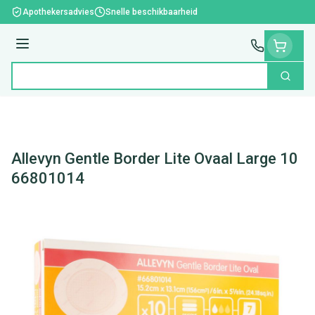
Ga naar de inhoud
Apothekersadvies
Snelle beschikbaarheid
Menu
Zoek
Product, merk, categorie...
Allevyn Gentle Border Lite Ovaal Large 10
66801014