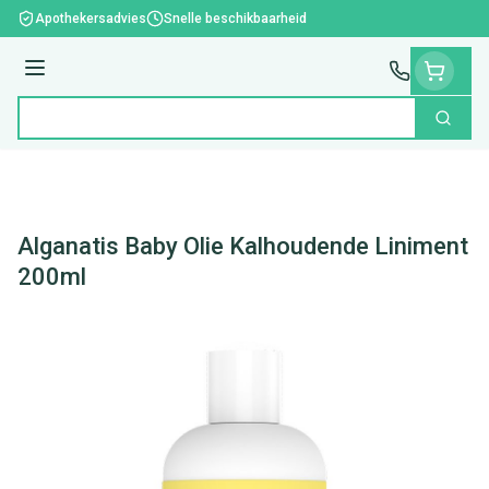
Ga naar de inhoud
Apothekersadvies
Snelle beschikbaarheid
Menu
Zoek
Product, merk, categorie...
Alganatis Baby Olie Kalhoudende Liniment
200ml