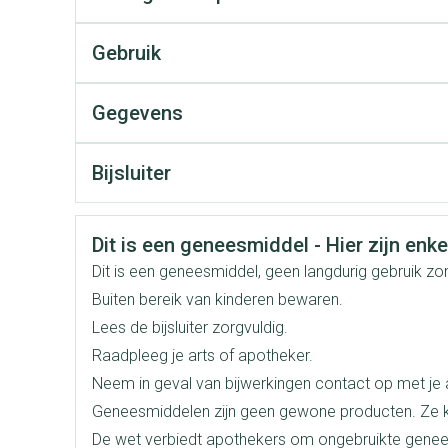
Mondmaskers
Gebruik
rging
Supplementen
Insectenwe
middelen
ssen
Gegevens
 geïrriteerde
CNK
3130705
Bijsluiter
Organisaties
Nederlands
Duits
Boiron
Frans
Veiligheidsinformatie
Dit is een geneesmiddel - Hier zijn enkel
Merken
Boiron
Dit is een geneesmiddel, geen langdurig gebruik z
Buiten bereik van kinderen bewaren.
Breedte
35 mm
Lees de bijsluiter zorgvuldig.
Zelfbruiner
Scheren
Raadpleeg je arts of apotheker.
Lengte
76 mm
Neem in geval van bijwerkingen contact op met je a
Geneesmiddelen zijn geen gewone producten. Ze k
Diepte
99 mm
De wet verbiedt apothekers om ongebruikte genee