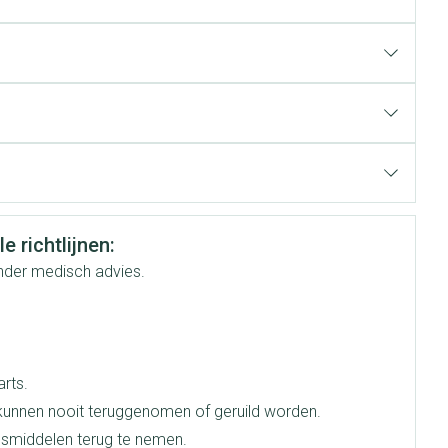
rende
Parfums en
geurproducten
e richtlijnen:
onder medisch advies.
CBD
rts.
unnen nooit teruggenomen of geruild worden.
smiddelen terug te nemen.