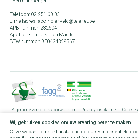
1850
Grimbergen
Telefoon:
02 251 68 83
E-mailadres:
apomolenveld@
telenet.be
APB nummer:
232504
Apotheek titularis:
Lien Magits
BTW nummer:
BE0424329567
Algemene verkoopsvoorwaarden
Privacy disclaimer
Cookies
Wij gebruiken cookies om uw ervaring beter te maken.
Onze webshop maakt uitsluitend gebruik van essentiële coo