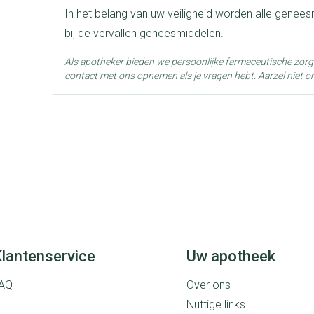
In het belang van uw veiligheid worden alle genee
Dieetbeperkingen
Vegetarisch
bij de vervallen geneesmiddelen.
Actieve
Als apotheker bieden we persoonlijke farmaceutische zor
geen actieve ingrediënten
Ingrediënten
contact met ons opnemen als je vragen hebt. Aarzel niet o
Behoud
Kamertemperatuur (15°C -
lantenservice
Uw apotheek
AQ
Over ons
Nuttige links